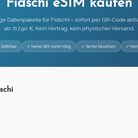
Fidschi eSIM kaufen
ge Datenpakete für Fidschi – sofort per QR-Code aktiv
ab 717,90 €. Kein Vertrag, kein physischer Versand.
 lieferbar
✓ Keine SIM-Karte nötig
✓ Sicher bezahlen
✓ Kein
schi