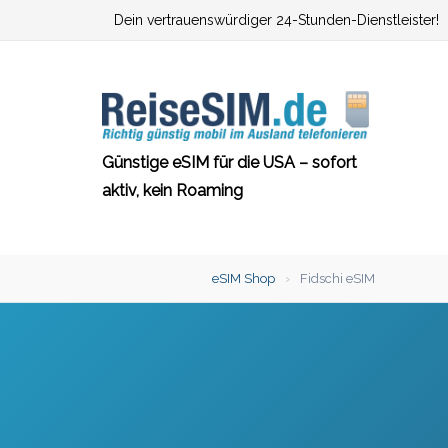
Zum
Dein vertrauenswürdiger 24-Stunden-Dienstleister!
Inhalt
springen
Günstige eSIM für die USA – sofort
aktiv, kein Roaming
eSIM Shop
›
Fidschi eSIM