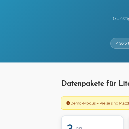
Günsti
✓ Sofort
Datenpakete für Li
Demo-Modus – Preise sind Platzh
3