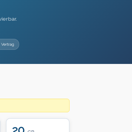
ierbar.
 Vertrag
20