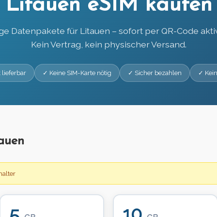
Litauen eSIM kaufen
ge Datenpakete für Litauen – sofort per QR-Code aktiv
Kein Vertrag, kein physischer Versand.
 lieferbar
✓ Keine SIM-Karte nötig
✓ Sicher bezahlen
✓ Kein
tauen
alter
5
10