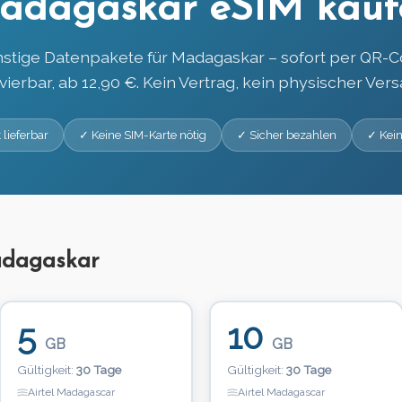
adagaskar eSIM kauf
stige Datenpakete für Madagaskar – sofort per QR-
ivierbar, ab 12,90 €. Kein Vertrag, kein physischer Vers
 lieferbar
✓ Keine SIM-Karte nötig
✓ Sicher bezahlen
✓ Kein
adagaskar
5
10
GB
GB
Gültigkeit:
30 Tage
Gültigkeit:
30 Tage
Airtel Madagascar
Airtel Madagascar