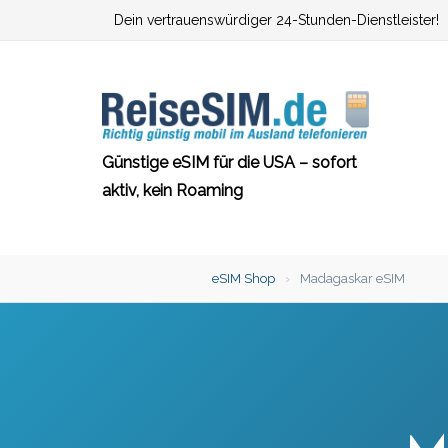
Zum
Dein vertrauenswürdiger 24-Stunden-Dienstleister!
Inhalt
springen
Günstige eSIM für die USA – sofort
aktiv, kein Roaming
eSIM Shop
›
Madagaskar eSIM