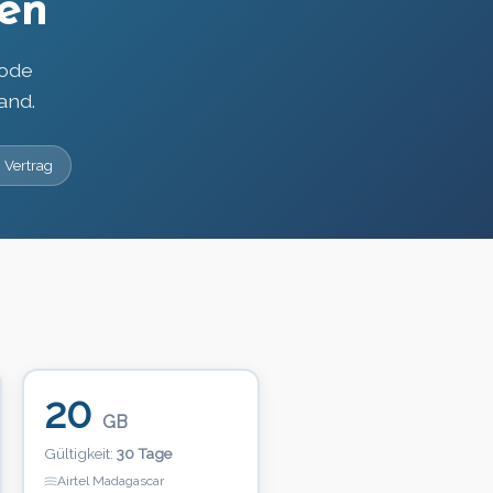
en
Code
and.
 Vertrag
20
GB
Gültigkeit:
30 Tage
Airtel Madagascar