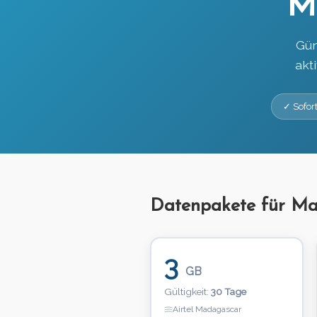
M
Gün
akt
✓ Sofort
Datenpakete für M
3
GB
Gültigkeit:
30 Tage
Airtel Madagascar