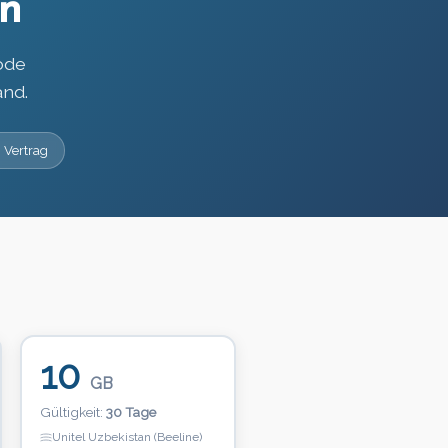
n
ode
and.
 Vertrag
10
GB
Gültigkeit:
30 Tage
Unitel Uzbekistan (Beeline)