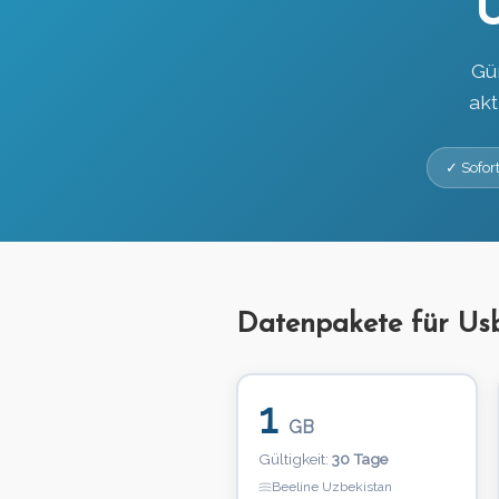
Gü
akt
✓ Sofort
Datenpakete für Us
1
GB
Gültigkeit:
30 Tage
Beeline Uzbekistan