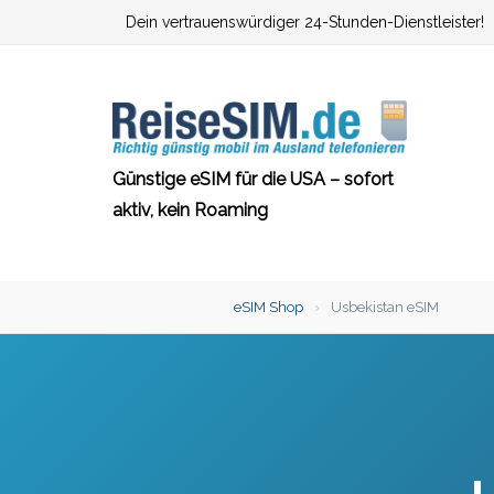
Zum
Dein vertrauenswürdiger 24-Stunden-Dienstleister!
Inhalt
springen
Günstige eSIM für die USA – sofort
aktiv, kein Roaming
eSIM Shop
›
Usbekistan eSIM