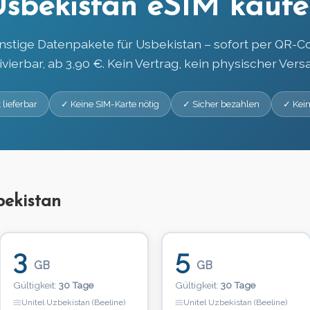
Usbekistan eSIM kaufe
nstige Datenpakete für Usbekistan – sofort per QR-C
ivierbar, ab 3,90 €. Kein Vertrag, kein physischer Vers
 lieferbar
✓ Keine SIM-Karte nötig
✓ Sicher bezahlen
✓ Kein
bekistan
3
5
GB
GB
Gültigkeit:
30 Tage
Gültigkeit:
30 Tage
Unitel Uzbekistan (Beeline)
Unitel Uzbekistan (Beeline)